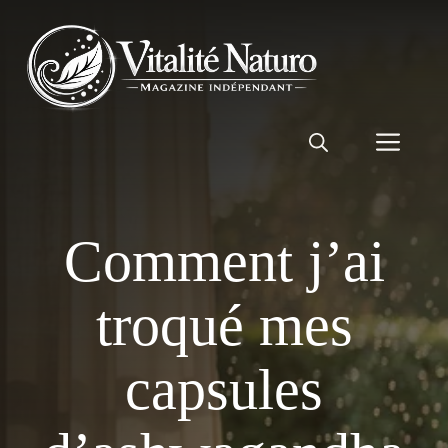
Aller
au
contenu
Men
Comment j’ai
troqué mes
capsules