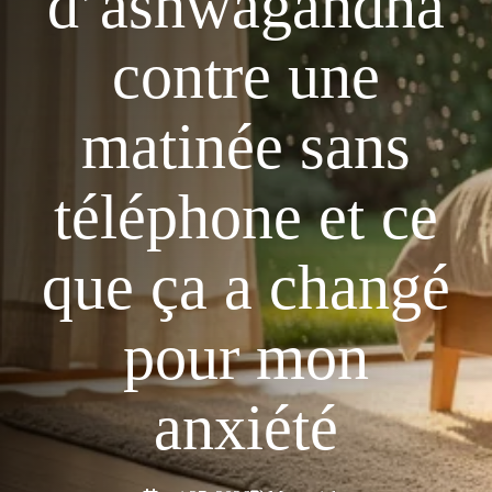
d’ashwagandha
contre une
matinée sans
téléphone et ce
que ça a changé
pour mon
anxiété