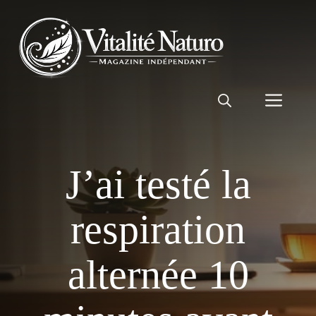
Aller
au
contenu
Men
J’ai testé la
respiration
alternée 10