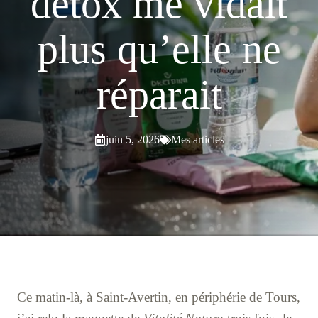
détox me vidait
plus qu’elle ne
réparait
juin 5, 2026
Mes articles
Ce matin-là, à Saint-Avertin, en périphérie de Tours,