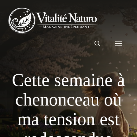
Aller
au
contenu
Men
Cette semaine à
chenonceau où
ma tension est