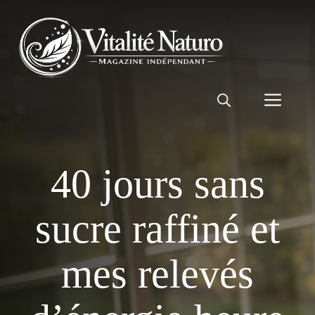
Aller
au
contenu
Men
40 jours sans
sucre raffiné et
mes relevés