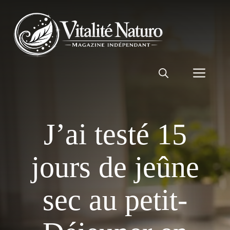
Aller
au
contenu
Men
J’ai testé 15
jours de jeûne
sec au petit-