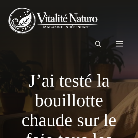
Aller
au
contenu
Men
J’ai testé la
bouillotte
chaude sur le