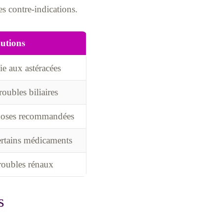
es contre-indications.
utions
ie aux astéracées
roubles biliaires
 doses recommandées
certains médicaments
troubles rénaux
s