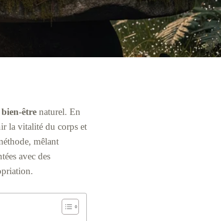
n
bien-être
naturel. En
r la vitalité du corps et
 méthode, mêlant
ntées avec des
opriation.