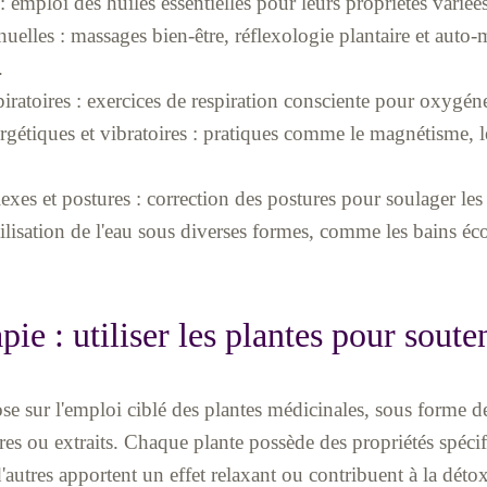
 emploi des huiles essentielles pour leurs propriétés variées
elles : massages bien-être, réflexologie plantaire et auto-
.
iratoires : exercices de respiration consciente pour oxygéner
gétiques et vibratoires : pratiques comme le magnétisme, le 
exes et postures : correction des postures pour soulager les
ilisation de l'eau sous diverses formes, comme les bains éco
ie : utiliser les plantes pour souten
se sur l'emploi ciblé des plantes médicinales, sous forme de
s ou extraits. Chaque plante possède des propriétés spécifi
 d'autres apportent un effet relaxant ou contribuent à la dét