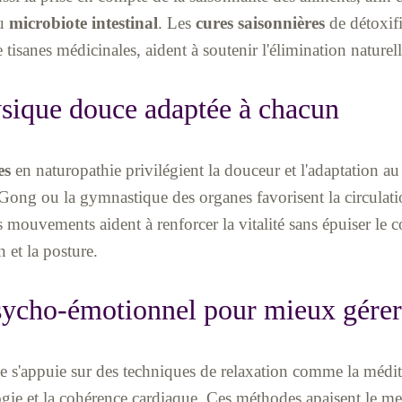
du
microbiote intestinal
. Les
cures saisonnières
de détoxif
 tisanes médicinales, aident à soutenir l'élimination naturel
ysique douce adaptée à chacun
es
en naturopathie privilégient la douceur et l'adaptation a
Gong ou la gymnastique des organes favorisent la circulati
 mouvements aident à renforcer la vitalité sans épuiser le c
n et la posture.
sycho-émotionnel pour mieux gérer 
e s'appuie sur des techniques de relaxation comme la médit
gie et la cohérence cardiaque. Ces méthodes apaisent le men