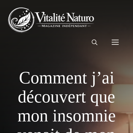
Aller
au
contenu
Men
Comment j’ai
découvert que
mon insomnie